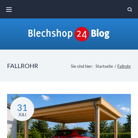
Skip
to
content
FALLROHR
Sie sind hier:
Startseite
/
Fallrohr
Schlagwort:
31
Fallrohr
JULI