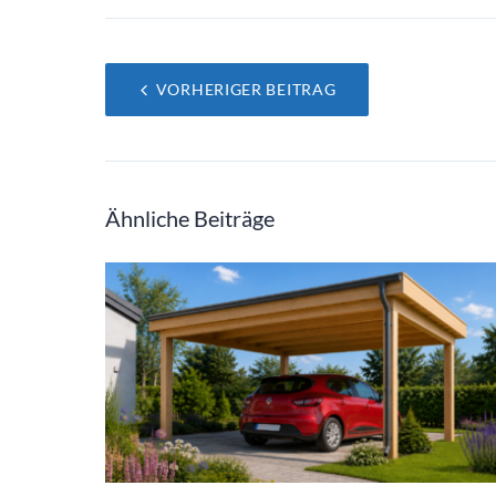
Beitragsnavigation
VORHERIGER BEITRAG
Ähnliche Beiträge