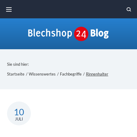
Skip
to
content
Sie sind hier:
Startseite
/
Wissenswertes
/
Fachbegriffe
/
Rinnenhalter
10
JULI