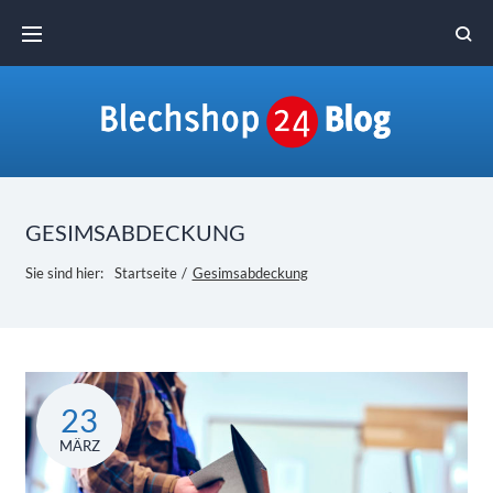
Skip
to
content
GESIMSABDECKUNG
Sie sind hier:
Startseite
/
Gesimsabdeckung
Schlagwort:
23
Gesimsabdeckung
MÄRZ