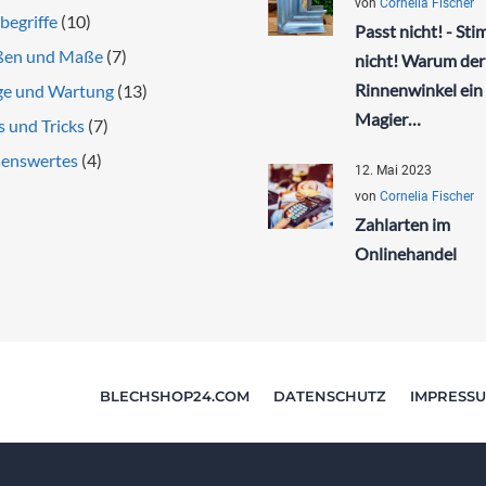
von
Cornelia Fischer
begriffe
(10)
Passt nicht! - St
ßen und Maße
(7)
nicht! Warum der
Rinnenwinkel ein
ge und Wartung
(13)
Magier…
s und Tricks
(7)
enswertes
(4)
12. Mai 2023
von
Cornelia Fischer
Zahlarten im
Onlinehandel
BLECHSHOP24.COM
DATENSCHUTZ
IMPRESS