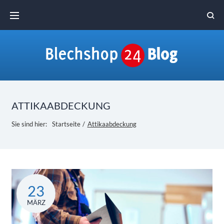
Skip
to
content
ATTIKAABDECKUNG
Sie sind hier:
Startseite
/
Attikaabdeckung
Schlagwort:
23
Attikaabdeckung
MÄRZ