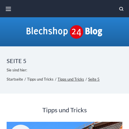
Skip
to
content
SEITE 5
Sie sind hier:
Startseite
/
Tipps und Tricks
/
Tipps und Tricks
/
Seite 5
Kategorie:
Tipps und Tricks
Tipps
und