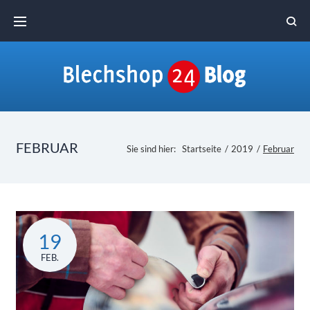
Skip
to
content
FEBRUAR
Sie sind hier:
Startseite
/
2019
/
Februar
Monat:
19
Februar
FEB.
2019